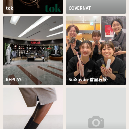
tok
COVERNAT
REPLAY
SuiSavon-首里石鹸-