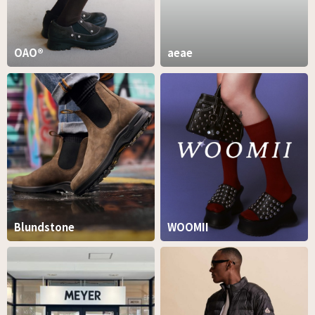
OAO®︎
aeae
Blundstone
WOOMII