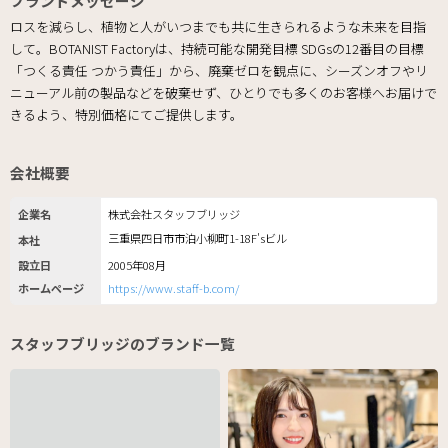
ブランドメッセージ
ロスを減らし、植物と人がいつまでも共に生きられるような未来を目指
して。BOTANIST Factoryは、持続可能な開発目標 SDGsの12番目の目標
「つくる責任 つかう責任」から、廃棄ゼロを観点に、シーズンオフやリ
ニューアル前の製品などを破棄せず、ひとりでも多くのお客様へお届けで
きるよう、特別価格にてご提供します。
会社概要
企業名
株式会社スタッフブリッジ
三重県四日市市泊小柳町1-18F'sビル
本社
設立日
2005年08月
ホームページ
https://www.staff-b.com/
スタッフブリッジのブランド一覧