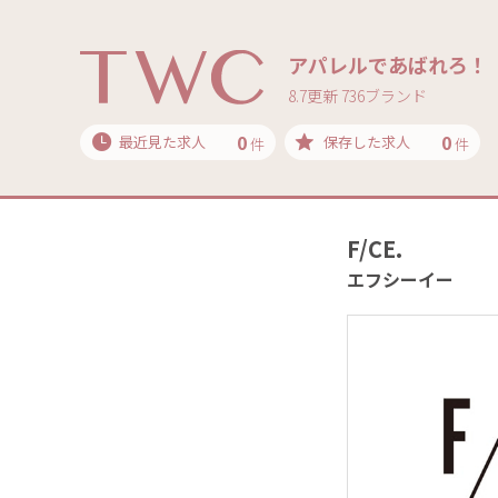
アパレルであばれろ！
8.7更新 736ブランド
0
0
最近見た求人
保存した求人
件
件
F/CE.
エフシーイー